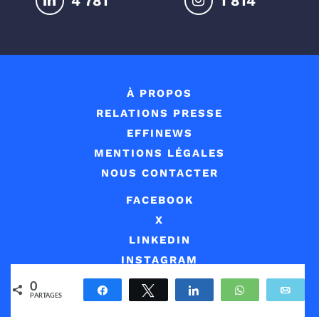
4 823
1 831
À PROPOS
RELATIONS PRESSE
EFFINEWS
MENTIONS LÉGALES
NOUS CONTACTER
FACEBOOK
X
LINKEDIN
INSTAGRAM
RSS
0
Partagez
Tweetez
Partagez
WhatsApp
Env
PARTAGES