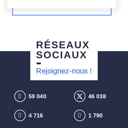
RÉSEAUX
SOCIAUX
Rejoignez-nous !
59 421
46 335
4 747
1 801