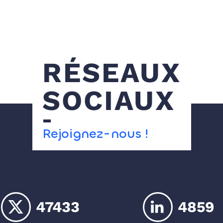
RÉSEAUX
SOCIAUX
Rejoignez-nous !
47433
4859